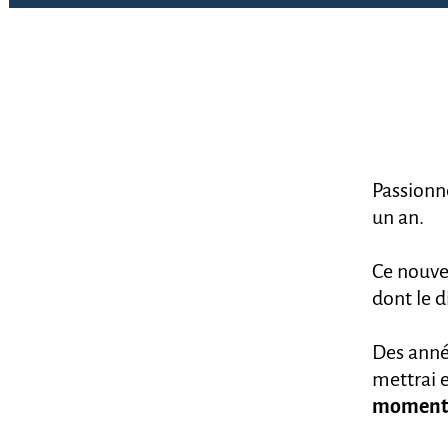
Passionné
un an.
Ce nouve
dont le 
Des année
mettrai 
moment