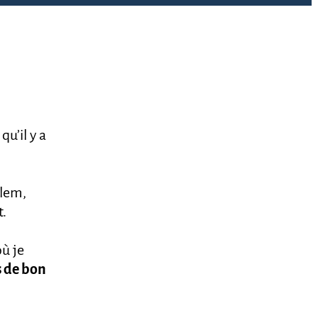
u’il y a
Clem,
t.
où je
s de bon