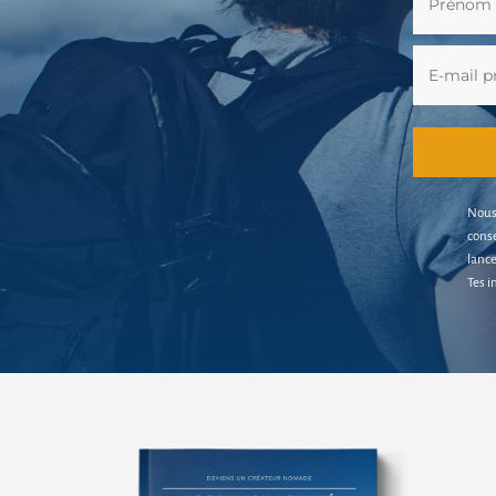
Nous 
conse
lance
Tes i