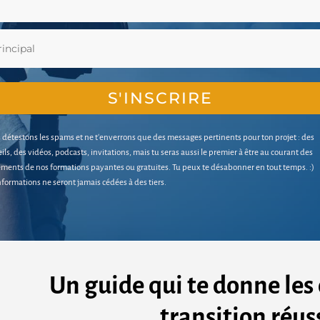
S'INSCRIRE
détestons les spams et ne t'enverrons que des messages pertinents pour ton projet : des
ils, des vidéos, podcasts, invitations, mais tu seras aussi le premier à être au courant des
ments de nos formations payantes ou gratuites. Tu peux te désabonner en tout temps. :)
nformations ne seront jamais cédées à des tiers.
Un guide qui te donne les 
transition réus