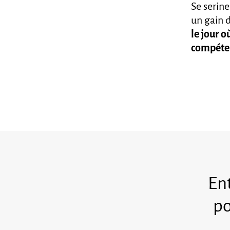
Se serine
un gain 
le jour o
compéte
Ent
po