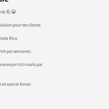
erté 💪😁
lution pour tes clients.
Costa Rica.
e 70h par semaine).
ns envoyer 100 mails par
et sans te forcer.