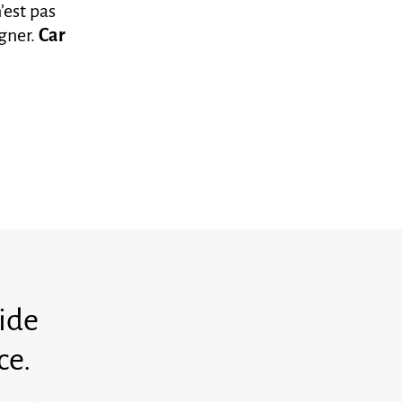
’est pas
gner.
Car
uide
ce.