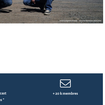
dcast
+ 20 k membres
s "