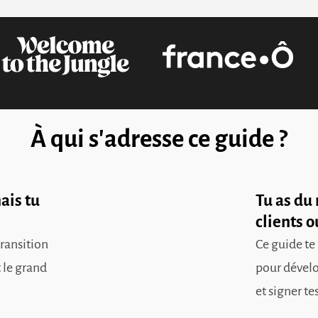
À qui s'adresse ce guide ?
ais tu
Tu as du
clients o
ransition
Ce guide te 
t le grand
pour dévelo
et signer te