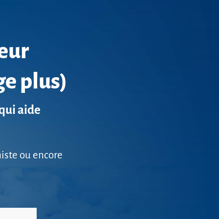
teur
ge plus)
qui aide
histe ou encore