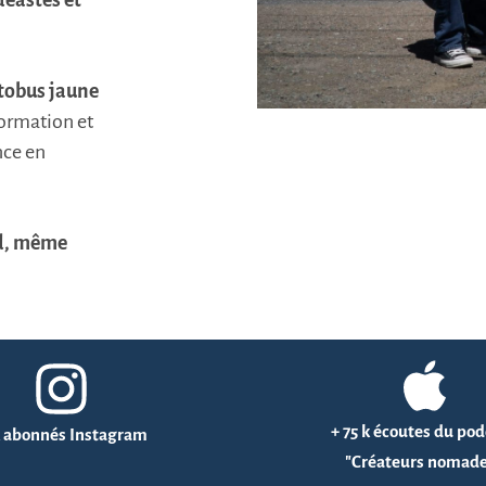
déastes et
tobus jaune
formation et
nce en
nd, même
+ 75 k écoutes du po
k abonnés Instagram
"Créateurs nomade