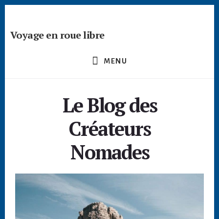
Skip
Skip
to
to
content
footer
Voyage en roue libre
Deviens
un
MENU
créateur
nomade
-
Le Blog des
devenir
digital
Créateurs
nomade
freelance
Nomades