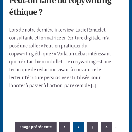
Peut-on faire du copywriting
éthique ?
Lors de notre dernière interview, Lucie Rondelet,
consultante et formatrice en écriture digitale, m’a
posé une colle : « Peut-on pratiquer du
copywriting éthique ? » Voilà un débat intéressant
qui méritait bien un billet ! Le copywriting est une
technique de rédaction visant à convaincre le
lecteur. L’écriture persuasive est utilisée pour
l’inciter à passer à l’action, par exemple […]
Pages
…
Aller
Page
Page
Page
Page
«
page précédente
1
2
3
4