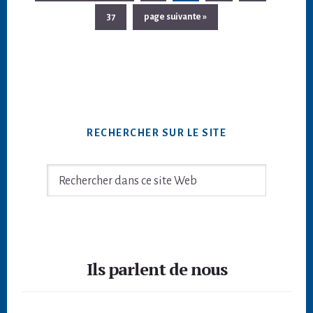
provisoi
à
Page
Aller
la
37
page suivante »
omises
à
la
RECHERCHER SUR LE SITE
Rechercher
dans
ce
site
Footer
Web
Ils parlent de nous