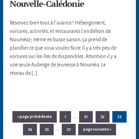
Nouvelle-Calédonie
Réservez bien tout à l’avance ! Hébergement,
voitures, activités, et restaurants ( en dehors de
Nouméa); même en basse saison, ça prend de
planifier ce que vous voulez faire. Il y a très peu de
voitures sur les îles de disponibles. Attention il y a
une seule Auberge de jeunesse à Nouméa. Le
réseau de […]
Pages
…
Aller
Page
Page
Page
Page
«
page précédente
1
31
32
33
provisoires
à
Pages
…
Page
Page
Page
Aller
la
34
35
37
page suivante »
omises
provisoires
à