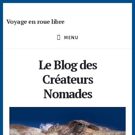
Skip
Skip
to
to
content
footer
Voyage en roue libre
Deviens
un
MENU
créateur
nomade
-
Le Blog des
devenir
digital
Créateurs
nomade
freelance
Nomades