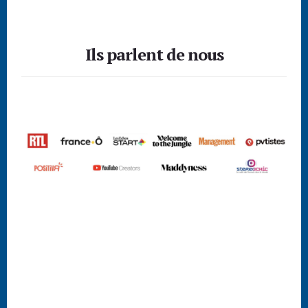
site
Footer
Web
Ils parlent de nous