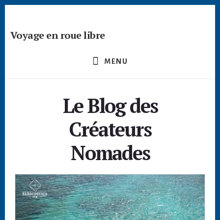
Skip
Skip
to
to
content
footer
Voyage en roue libre
Deviens
un
MENU
créateur
nomade
-
Le Blog des
devenir
digital
Créateurs
nomade
freelance
Nomades