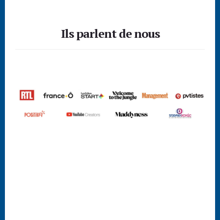
site
Footer
Web
Ils parlent de nous