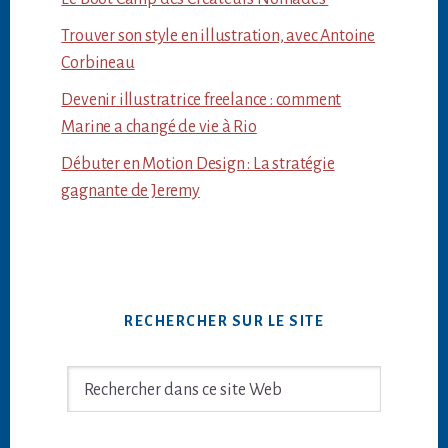
Trouver son style en illustration, avec Antoine
Corbineau
Devenir illustratrice freelance : comment
Marine a changé de vie à Rio
Débuter en Motion Design : La stratégie
gagnante de Jeremy
RECHERCHER SUR LE SITE
Rechercher
dans
ce