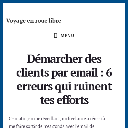
Passer
Skip
Skip
à
to
to
la
content
footer
Voyage en roue libre
barre
Deviens
latérale
un
principale
MENU
créateur
nomade
Démarcher des
-
devenir
clients par email : 6
digital
nomade
erreurs qui ruinent
freelance
tes efforts
Ce matin, en me réveillant, un freelance a réussi à
me faire sortir de mes gonds avec l’email de