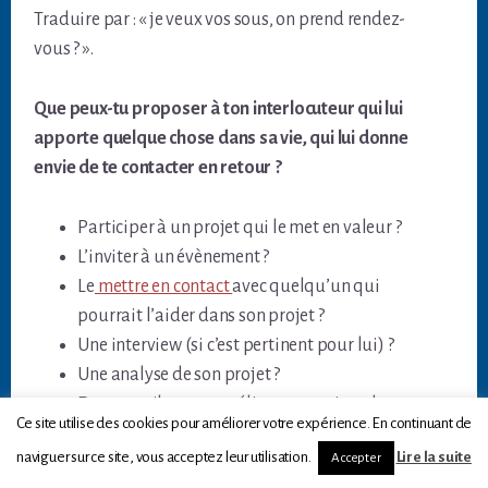
Traduire par : « je veux vos sous, on prend rendez-
vous ? ».
Que peux-tu proposer à ton interlocuteur qui lui
apporte quelque chose dans sa vie, qui lui donne
envie de te contacter en retour ?
Participer à un projet qui le met en valeur ?
L’inviter à un évènement ?
Le
mettre en contact
avec quelqu’un qui
pourrait l’aider dans son projet ?
Une interview (si c’est pertinent pour lui) ?
Une analyse de son projet ?
Des conseils pour améliorer ses prises de
Ce site utilise des cookies pour améliorer votre expérience. En continuant de
vues (s’il a exprimé ce souhait sur twitter par
40
naviguer sur ce site, vous acceptez leur utilisation.
Lire la suite
Accepter
exemple) ?
Partages