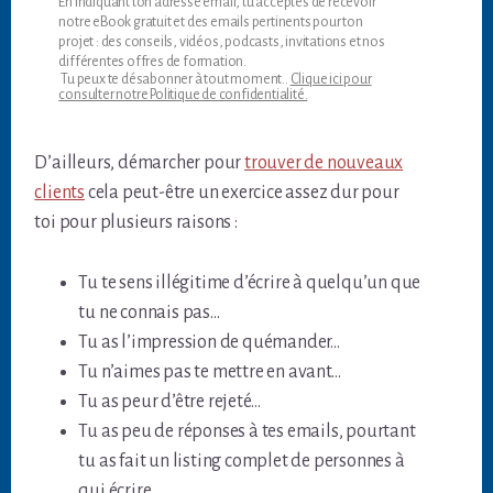
En indiquant ton adresse email, tu acceptes de recevoir
notre eBook gratuit et des emails pertinents pour ton
projet : des conseils, vidéos, podcasts, invitations et nos
différentes offres de formation.
Tu peux te désabonner à tout moment..
Clique ici pour
consulter notre Politique de confidentialité.
D’ailleurs, démarcher pour
trouver de nouveaux
clients
cela peut-être un exercice assez dur pour
toi pour plusieurs raisons :
Tu te sens illégitime d’écrire à quelqu’un que
tu ne connais pas…
Tu as l’impression de quémander…
Tu n’aimes pas te mettre en avant…
Tu as peur d’être rejeté…
Tu as peu de réponses à tes emails, pourtant
tu as fait un listing complet de personnes à
qui écrire…