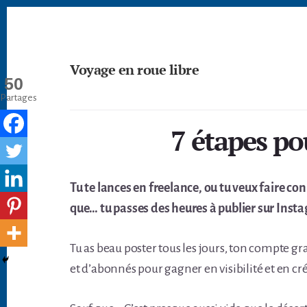
Passer
Skip
Skip
à
to
to
la
content
footer
barre
Voyage en roue libre
latérale
50
principale
Deviens
Partages
un
créateur
7 étapes po
nomade
-
devenir
digital
Tu te lances en freelance, ou tu veux faire con
nomade
que… tu passes des heures à publier sur Inst
freelance
Tu as beau poster tous les jours, ton compte gr
et d’abonnés pour gagner en visibilité et en cré