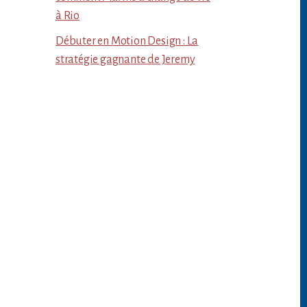
à Rio
Débuter en Motion Design : La
stratégie gagnante de Jeremy