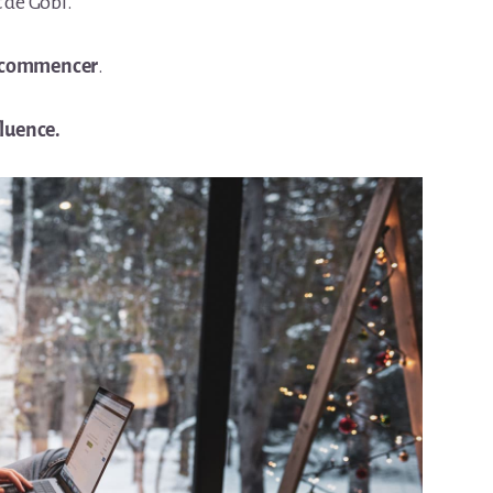
t de Gobi.
en commencer
.
fluence.