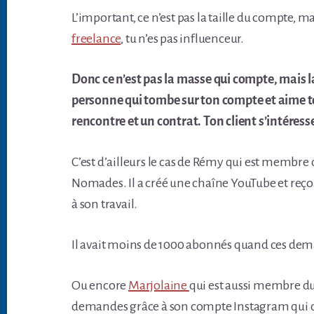
L’important, ce n’est pas la taille du compte, m
freelance
, tu n’es pas influenceur.
Donc ce n’est pas la masse qui compte, mais la
personne qui tombe sur ton compte et aime t
rencontre et un contrat. Ton client s’intéress
C’est d’ailleurs le cas de Rémy qui est membr
Nomades. Il a créé une chaîne YouTube et reçoi
à son travail.
Il avait moins de 1000 abonnés quand ces d
Ou encore
Marjolaine
qui est aussi membre d
demandes grâce à son compte Instagram qui 