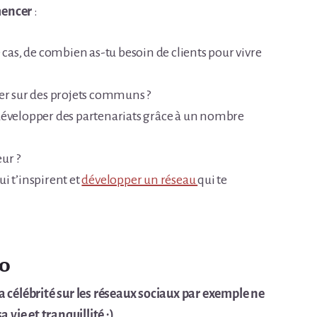
mencer
:
 cas, de combien as-tu besoin de clients pour vivre
rer sur des projets communs ?
 développer des partenariats grâce à un nombre
eur ?
i t’inspirent et
développer un réseau
qui te
go
a célébrité sur les réseaux sociaux par exemple ne
ie et tranquillité :).