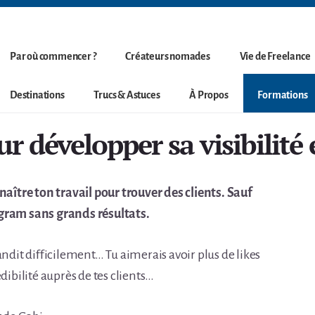
Par où commencer ?
Créateurs nomades
Vie de Freelance
Destinations
Trucs & Astuces
À Propos
Formations
ur développer sa visibilité 
naître ton travail pour trouver des clients. Sauf
agram sans grands résultats.
andit difficilement… Tu aimerais avoir plus de likes
dibilité auprès de tes clients…