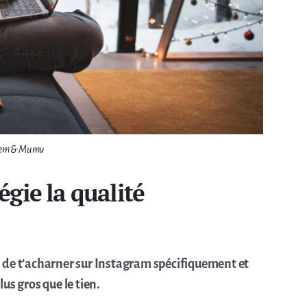
em & Mumu
légie la qualité
oin de t’acharner sur Instagram spécifiquement et
us gros que le tien.