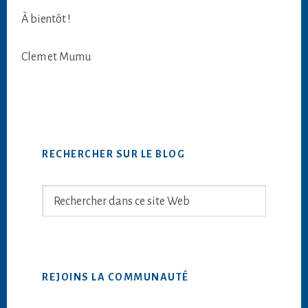
À bientôt !
Clem et Mumu
Barre
RECHERCHER SUR LE BLOG
latérale
principale
Rechercher
dans
ce
site
Web
REJOINS LA COMMUNAUTÉ