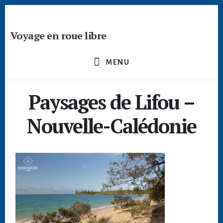
Passer
Skip
Skip
à
to
to
la
content
footer
Voyage en roue libre
barre
Deviens
latérale
un
principale
MENU
créateur
nomade
Paysages de Lifou –
-
devenir
Nouvelle-Calédonie
digital
nomade
freelance