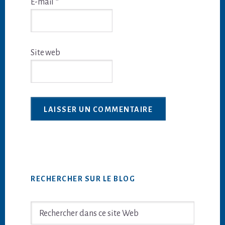
E-mail
*
Site web
Barre
RECHERCHER SUR LE BLOG
latérale
principale
Rechercher
dans