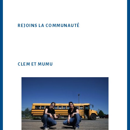
ce
site
Web
REJOINS LA COMMUNAUTÉ
CLEM ET MUMU