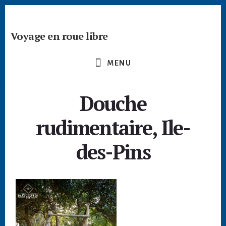
Passer
Skip
Skip
à
to
to
la
content
footer
Voyage en roue libre
barre
Deviens
latérale
un
principale
MENU
créateur
nomade
Douche
-
devenir
rudimentaire, Ile-
digital
nomade
des-Pins
freelance