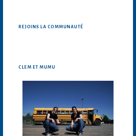
ce
site
Web
REJOINS LA COMMUNAUTÉ
CLEM ET MUMU