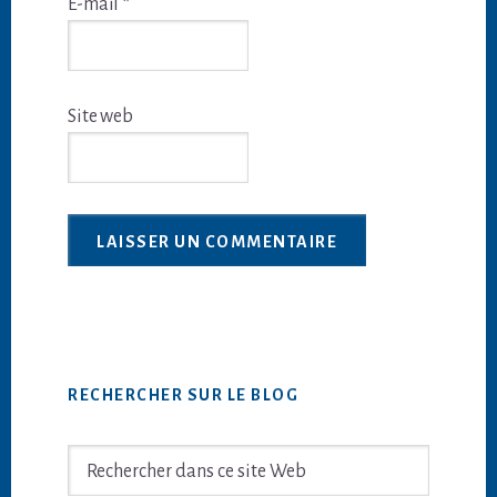
E-mail
*
Site web
Barre
RECHERCHER SUR LE BLOG
latérale
principale
Rechercher
dans