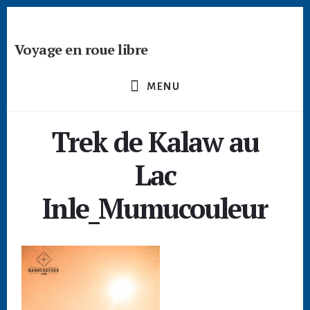
Passer
Skip
Skip
à
to
to
la
content
footer
Voyage en roue libre
barre
Deviens
latérale
un
principale
MENU
créateur
nomade
Trek de Kalaw au
-
devenir
Lac
digital
nomade
Inle_Mumucouleur
freelance