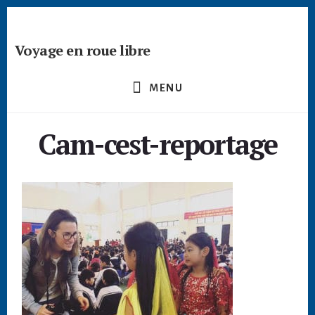
Passer
Skip
Skip
à
to
to
la
content
footer
Voyage en roue libre
barre
Deviens
latérale
un
principale
MENU
créateur
nomade
Cam-cest-reportage
-
devenir
digital
nomade
freelance