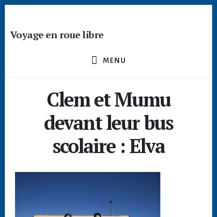
Passer
Skip
Skip
à
to
to
la
content
footer
Voyage en roue libre
barre
Deviens
latérale
un
principale
MENU
créateur
nomade
Clem et Mumu
-
devenir
devant leur bus
digital
nomade
scolaire : Elva
freelance