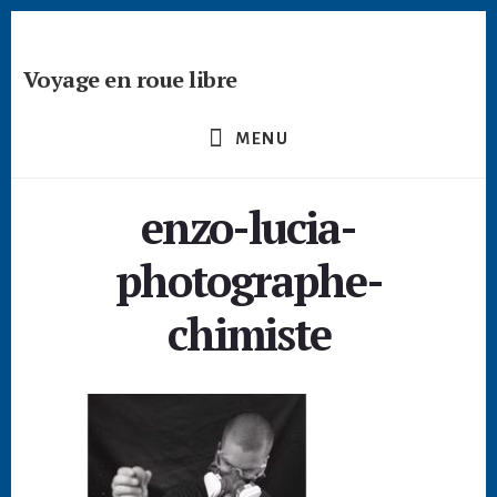
Passer
Skip
Skip
à
to
to
la
content
footer
Voyage en roue libre
barre
Deviens
latérale
un
principale
MENU
créateur
nomade
enzo-lucia-
-
devenir
photographe-
digital
nomade
chimiste
freelance