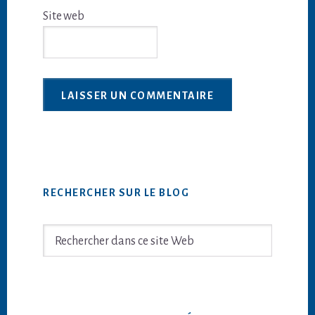
Site web
Barre
RECHERCHER SUR LE BLOG
latérale
principale
Rechercher
dans
ce
site
Web