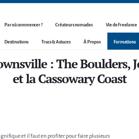
Par où commencer ?
Créateurs nomades
Vie de Freelance
Destinations
Trucs & Astuces
À Propos
Formations
ownsville : The Boulders, J
et la Cassowary Coast
gnifique et il faut en profiter pour faire plusieurs