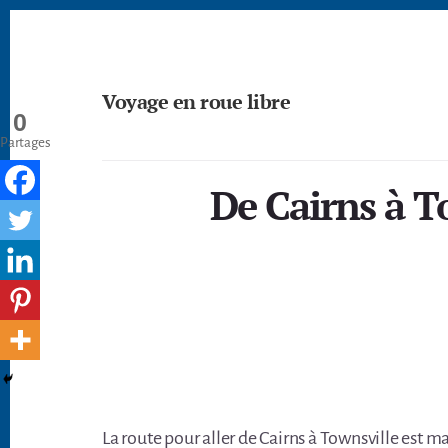
Passer
Skip
Skip
à
to
to
la
content
footer
barre
Voyage en roue libre
latérale
0
principale
Deviens
Partages
un
créateur
De Cairns à T
nomade
-
devenir
digital
nomade
freelance
La route pour aller de Cairns à Townsville est ma