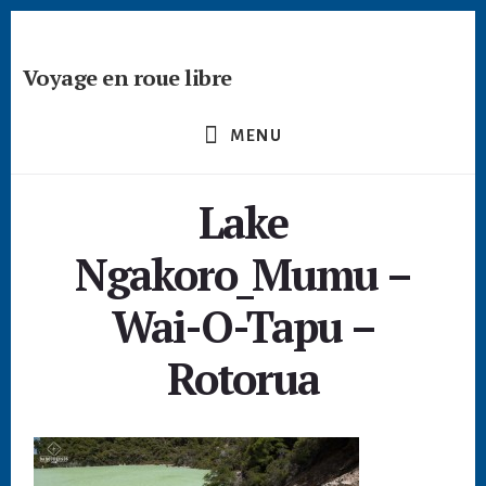
Passer
Skip
Skip
à
to
to
la
content
footer
Voyage en roue libre
barre
Deviens
latérale
un
principale
MENU
créateur
nomade
Lake
-
devenir
Ngakoro_Mumu –
digital
nomade
Wai-O-Tapu –
freelance
Rotorua