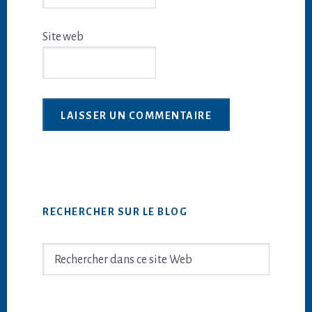
Site web
Barre
RECHERCHER SUR LE BLOG
latérale
principale
Rechercher
dans
ce
site