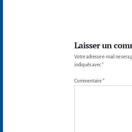
Interactions
du
Laisser un com
lecteur
Votre adresse e-mail ne sera 
indiqués avec
*
Commentaire
*