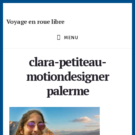
Passer
Skip
Skip
à
to
to
la
content
footer
Voyage en roue libre
barre
Deviens
latérale
un
principale
MENU
créateur
nomade
clara-petiteau-
-
devenir
motiondesigner
digital
nomade
palerme
freelance