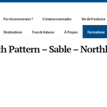
Par où commencer ?
Créateurs nomades
Vie de Freelance
Destinations
Trucs & Astuces
À Propos
Formations
th Pattern – Sable – North