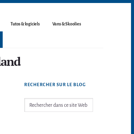
Tutos & logiciels
Vans & Skoolies
land
Barre
RECHERCHER SUR LE BLOG
latérale
principale
Rechercher
dans
ce
site