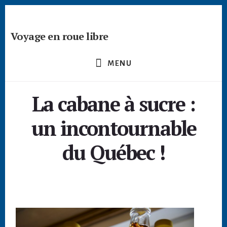
Passer
Skip
Skip
à
to
to
la
content
footer
Voyage en roue libre
barre
Deviens
latérale
un
principale
MENU
créateur
nomade
La cabane à sucre :
-
devenir
un incontournable
digital
nomade
du Québec !
freelance