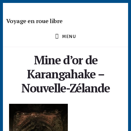
Passer
Skip
Skip
à
to
to
la
content
footer
Voyage en roue libre
barre
Deviens
latérale
un
principale
MENU
créateur
nomade
Mine d’or de
-
devenir
Karangahake –
digital
nomade
Nouvelle-Zélande
freelance