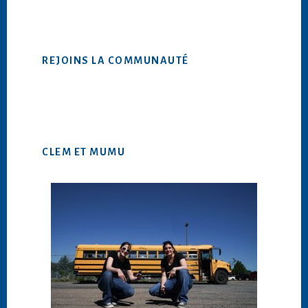
ce
site
Web
REJOINS LA COMMUNAUTÉ
CLEM ET MUMU