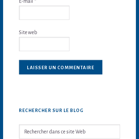
E-mail
*
Site web
Barre
RECHERCHER SUR LE BLOG
latérale
principale
Rechercher
dans