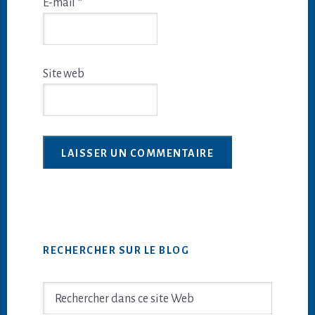
E-mail
*
Site web
Barre
RECHERCHER SUR LE BLOG
latérale
principale
Rechercher
dans