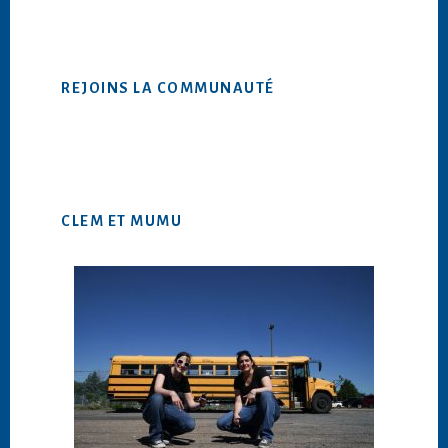
ce
site
Web
REJOINS LA COMMUNAUTÉ
CLEM ET MUMU