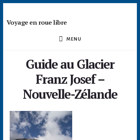
Passer
Skip
Skip
à
to
to
la
content
footer
Voyage en roue libre
barre
Deviens
latérale
un
principale
MENU
créateur
nomade
Guide au Glacier
-
devenir
Franz Josef –
digital
nomade
Nouvelle-Zélande
freelance