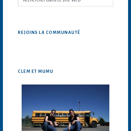
dans
ce
site
Web
REJOINS LA COMMUNAUTÉ
CLEM ET MUMU