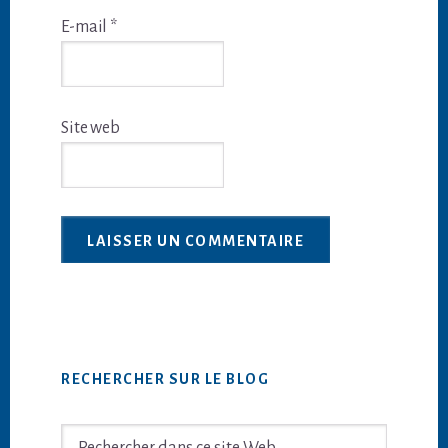
E-mail
*
Site web
Barre
RECHERCHER SUR LE BLOG
latérale
principale
Rechercher