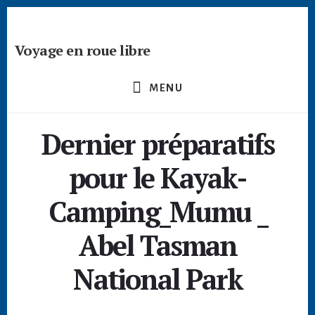
Passer
Skip
Skip
à
to
to
la
content
footer
Voyage en roue libre
barre
Deviens
latérale
un
principale
MENU
créateur
nomade
Dernier préparatifs
-
devenir
pour le Kayak-
digital
nomade
Camping_Mumu _
freelance
Abel Tasman
National Park