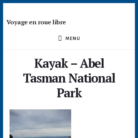
Passer
Skip
Skip
à
to
to
la
content
footer
Voyage en roue libre
barre
Deviens
latérale
un
principale
MENU
créateur
nomade
Kayak – Abel
-
devenir
Tasman National
digital
nomade
Park
freelance