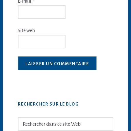
E-mail
*
Site web
Barre
RECHERCHER SUR LE BLOG
latérale
principale
Rechercher
dans