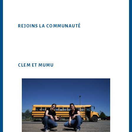
ce
site
Web
REJOINS LA COMMUNAUTÉ
CLEM ET MUMU