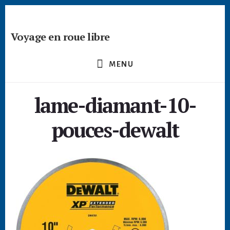
Passer
Skip
Skip
à
to
to
la
content
footer
Voyage en roue libre
barre
Deviens
latérale
un
principale
MENU
créateur
nomade
lame-diamant-10-
-
devenir
pouces-dewalt
digital
nomade
freelance