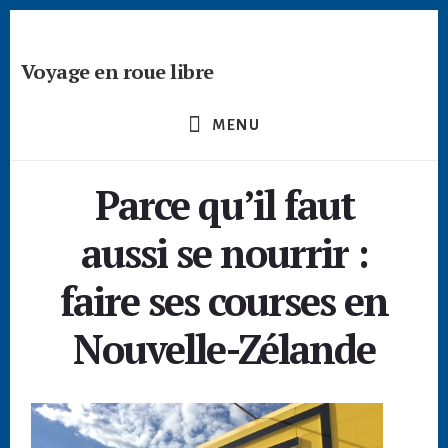
Passer
Skip
Skip
à
to
to
la
content
footer
Voyage en roue libre
barre
Deviens
latérale
un
principale
MENU
créateur
nomade
Parce qu’il faut
-
devenir
aussi se nourrir :
digital
nomade
faire ses courses en
freelance
Nouvelle-Zélande