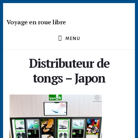
Passer
Skip
Skip
à
to
to
la
content
footer
Voyage en roue libre
barre
Deviens
latérale
un
principale
MENU
créateur
nomade
Distributeur de
-
devenir
tongs – Japon
digital
nomade
freelance