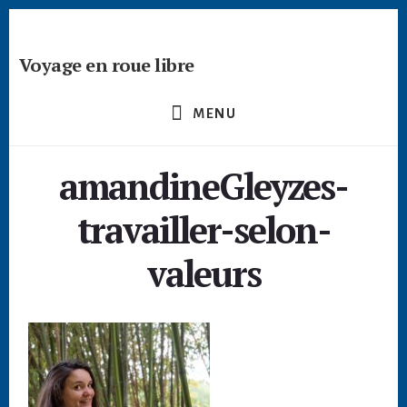
Passer
Skip
Skip
à
to
to
la
content
footer
Voyage en roue libre
barre
Deviens
latérale
un
principale
MENU
créateur
nomade
amandineGleyzes-
-
devenir
travailler-selon-
digital
nomade
valeurs
freelance