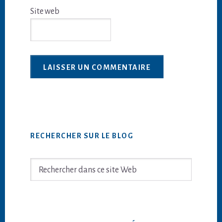
Site web
Barre
RECHERCHER SUR LE BLOG
latérale
principale
Rechercher
dans
ce
site
Web