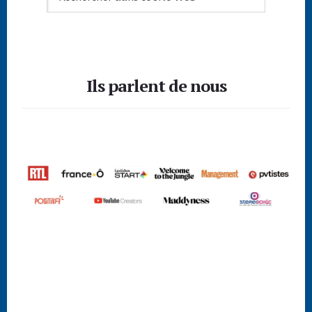
dans
ce
site
Footer
Web
Ils parlent de nous