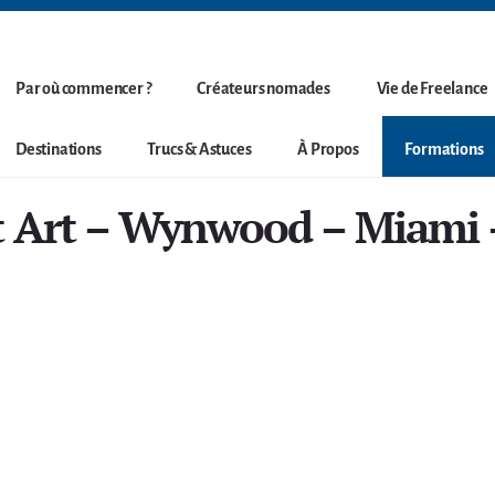
Par où commencer ?
Créateurs nomades
Vie de Freelance
Destinations
Trucs & Astuces
À Propos
Formations
t Art – Wynwood – Miami