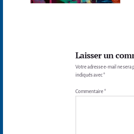
Interactions
du
Laisser un com
lecteur
Votre adresse e-mail ne sera 
indiqués avec
*
Commentaire
*