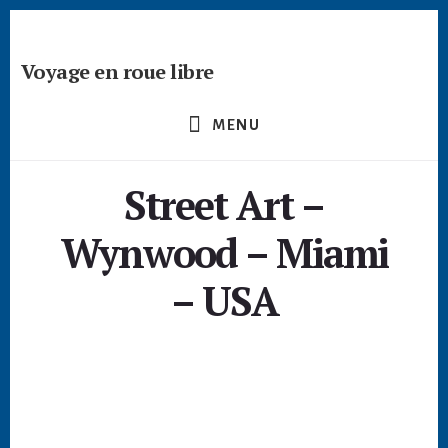
Passer
Skip
Skip
à
to
to
la
content
footer
Voyage en roue libre
barre
Deviens
latérale
un
principale
MENU
créateur
nomade
Street Art –
-
devenir
Wynwood – Miami
digital
nomade
– USA
freelance