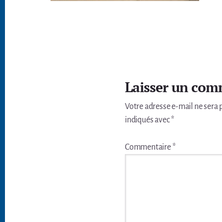
Interactions
du
Laisser un com
lecteur
Votre adresse e-mail ne sera 
indiqués avec
*
Commentaire
*