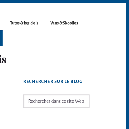
Tutos & logiciels
Vans & Skoolies
is
Barre
RECHERCHER SUR LE BLOG
latérale
principale
Rechercher
dans
ce
site