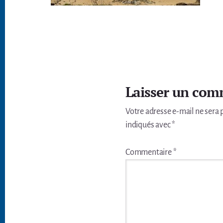
Interactions
du
Laisser un com
lecteur
Votre adresse e-mail ne sera 
indiqués avec
*
Commentaire
*