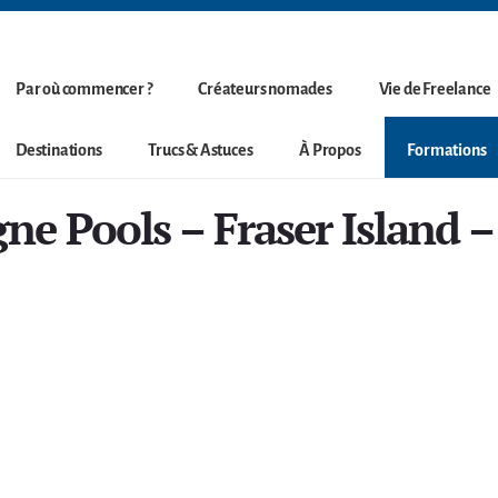
Par où commencer ?
Créateurs nomades
Vie de Freelance
Destinations
Trucs & Astuces
À Propos
Formations
e Pools – Fraser Island – 