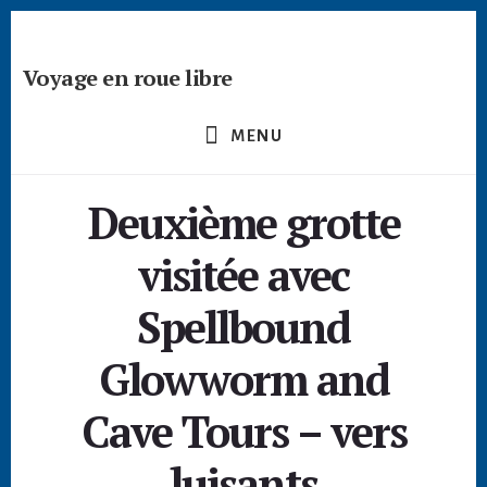
Passer
Skip
Skip
à
to
to
la
content
footer
Voyage en roue libre
barre
Deviens
latérale
un
principale
MENU
créateur
nomade
Deuxième grotte
-
devenir
visitée avec
digital
nomade
Spellbound
freelance
Glowworm and
Cave Tours – vers
luisants