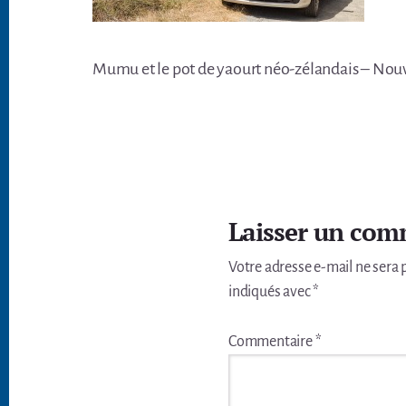
Mumu et le pot de yaourt néo-zélandais – Nouv
Interactions
du
Laisser un com
lecteur
Votre adresse e-mail ne sera 
indiqués avec
*
Commentaire
*