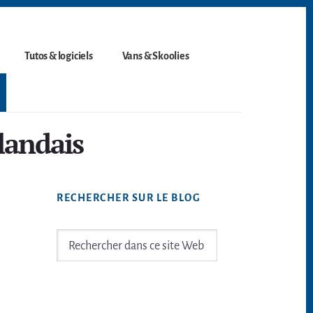
Tutos & logiciels
Vans & Skoolies
landais
Barre
RECHERCHER SUR LE BLOG
latérale
principale
Rechercher
dans
ce
site